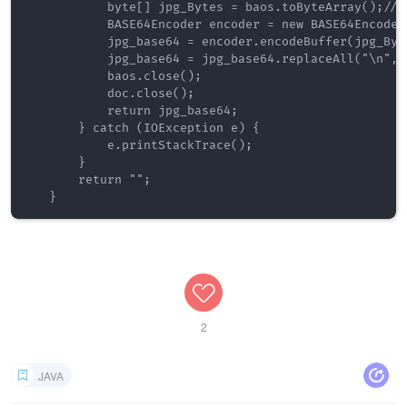
           byte[] jpg_Bytes = baos.toByteArray();/
           BASE64Encoder encoder = new BASE64Encoder(
           jpg_base64 = encoder.encodeBuffer(jpg_By
           jpg_base64 = jpg_base64.replaceAll("\n", 
           baos.close();

           doc.close();

           return jpg_base64;

       } catch (IOException e) {

           e.printStackTrace();

       }

       return "";

2
JAVA