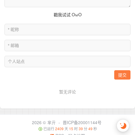
2026 ©
芈亓
-
晋ICP备20001144号
已运行
2409
天
15
时
39
分
49
秒