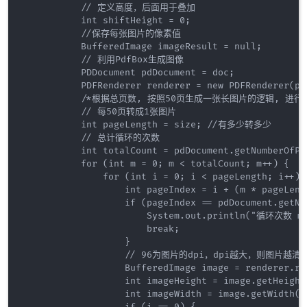
           // 定义高度，后面用于叠加

           int shiftHeight = 0;

           //保存每张图片的像素值

           BufferedImage imageResult = null;

           // 利用PdfBox生成图像

           PDDocument pdDocument = doc;

           PDFRenderer renderer = new PDFRenderer(pdD
           /*根据总页数, 按照50页生成一张长图片的逻辑, 进行拆
           // 每50页转成1张图片

           int pageLength = size; //有多少转多少

           // 总计循环的次数

           int totalCount = pdDocument.getNumberOfPa
           for (int m = 0; m < totalCount; m++) {

               for (int i = 0; i < pageLength; i++) {
                   int pageIndex = i + (m * pageLengt
                   if (pageIndex == pdDocument.getNum
                       System.out.println("循环次数 m 
                       break;

                   }

                   // 96为图片的dpi，dpi越大，则图
                   BufferedImage image = renderer.re
                   int imageHeight = image.getHeight(
                   int imageWidth = image.getWidth();