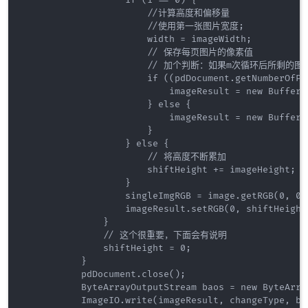
                   if (i == 0) {

                       //计算高度和偏移量

                       //使用第一张图片宽度;

                       width = imageWidth;

                       // 保存每页图片的像素值

                       // 加个判断：如果m次循环后
                       if ((pdDocument.getNumberOfPa
                           imageResult = new Buffere
                       } else {

                           imageResult = new Buffere
                       }

                   } else {

                       // 将高度不断累加

                       shiftHeight += imageHeight;

                   }

                   singleImgRGB = image.getRGB(0, 0,
                   imageResult.setRGB(0, shiftHeight
               }

               // 这个很重要，下面会有说明

               shiftHeight = 0;

           }

           pdDocument.close();

           ByteArrayOutputStream baos = new ByteArra
           ImageIO.write(imageResult, changeType, b