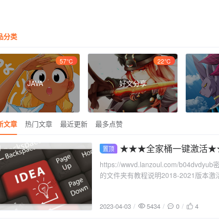
品分类
57℃
22℃
JAVA
好文分享
新文章
热门文章
最近更新
最多点赞
★★★全家桶一键激活★
置顶
2023-04-03
https://wwvd.lanzoul.com/b04d
的文件夹有教程说明2018-2021版本激
按所需激活软件！。祝您今天好心情，
2023-04-03
5434
0
4