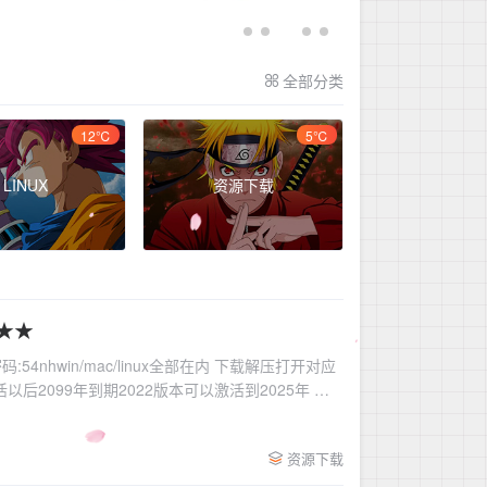
全部分类
12℃
5℃
LINUX
资源下载
★★
vdyub密码:54nhwin/mac/linux全部在内 下载解压打开对应
活以后2099年到期2022版本可以激活到2025年 请
工作顺利，生活甜美！
资源下载