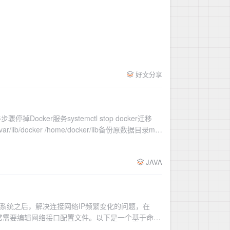
好文分享
移步骤停掉Docker服务systemctl stop docker迁移
ar/lib/docker /home/docker/lib备份原数据目录mv
JAVA
tOS系统之后，解决连接网络IP频繁变化的问题，在
址，通常需要编辑网络接口配置文件。以下是一个基于命令
不差)找到你的WiFi网络接口名称。nmcli d编辑