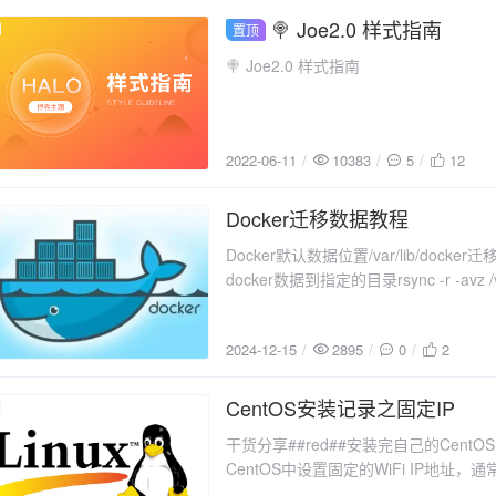
🍭 Joe2.0 样式指南
置顶
2022-06-11
🍭 Joe2.0 样式指南
2022-06-11
10383
5
12
Docker迁移数据教程
2024-12-15
Docker默认数据位置/var/lib/docker迁
docker数据到指定的目录rsync -r -avz /v
/var/lib/docker
2024-12-15
2895
0
2
CentOS安装记录之固定IP
2024-07-15
干货分享##red##安装完自己的Cen
CentOS中设置固定的WiFi IP地
行的快速指南：(有线网络和这个操作也大差