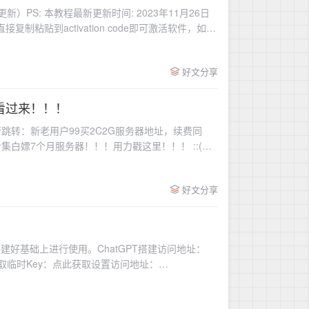
久更新）PS: 本教程最新更新时间: 2023年11月26日
接复制粘贴到activation code即可激活软件，如果
ith me也要激活一次下面是网页提供的正版激
好文分享
看过来！！！
行跳转：新老用户99买2C2G服务器地址，续费同
白嫖7个月服务器！！！用力戳这里！！！ ::(花
可以了首先认证成功领取1个月服务器完成两个任务
费即可获得
好文分享
搭建好基础上进行使用。ChatGPT搭建访问地址：
置免费3.5获取临时Key：点此获取设置访问地址：
.cn之后就可以正常访问了