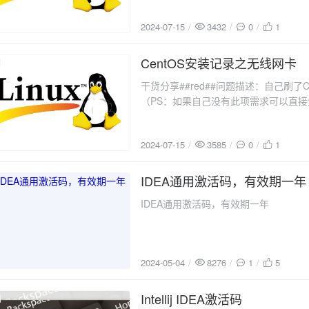
对应的网络配置文件。假设
2024-07-15
3432
0
1
CentOS安装记录之无线网卡
2024-07-15
干货分享##red##问题描述：自己刷了
（PS：如果自己没有此项需求可以直接
能，记录如下：知道自己连接的WIFI名称以及
密码：3033033
2024-07-15
3585
0
1
IDEA通用激活码，有效期一年
2024-05-04
IDEA通用激活码，有效期一年
2024-05-04
8276
1
5
Intellij IDEA激活码
2023-11-26