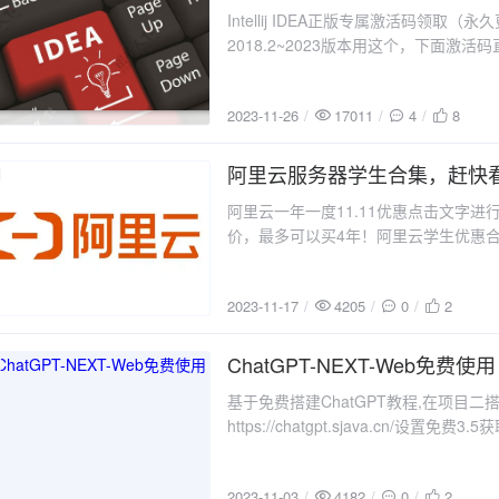
Intellij IDEA正版专属激活码领取（永
2018.2~2023版本用这个，下面激活码直
是新的版本，换新激活码的时候code w
2023-11-26
17011
4
8
阿里云服务器学生合集，赶快
2023-11-17
阿里云一年一度11.11优惠点击文字进
价，最多可以买4年！阿里云学生优惠合集
心) 操作步骤按照下面的图示链接走就
后领取6个月免费续约资格，直接0元续
2023-11-17
4205
0
2
ChatGPT-NEXT-Web免费使用
2023-11-03
基于免费搭建ChatGPT教程,在项目二
https://chatgpt.sjava.cn/设
https://api.chatanywhere.com
2023-11-03
4182
0
2