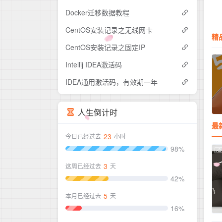
Docker迁移数据教程
CentOS安装记录之无线网卡
精
CentOS安装记录之固定IP
Intellij IDEA激活码
IDEA通用激活码，有效期一年
人生倒计时
最
23
今日已经过去
小时
98%
3
这周已经过去
天
42%
5
本月已经过去
天
16%