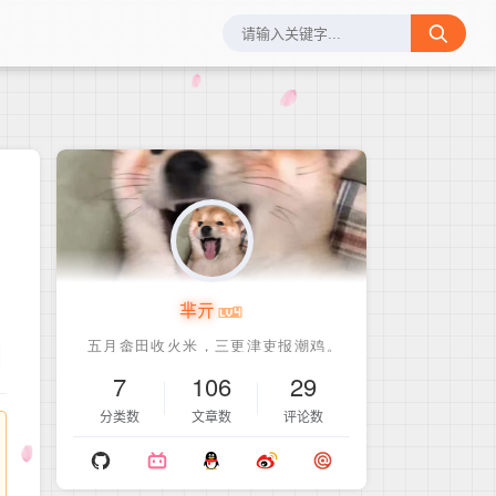
芈亓
1
7
106
29
分类数
文章数
评论数