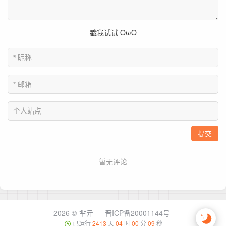
2026 ©
芈亓
-
晋ICP备20001144号
已运行
2413
天
04
时
00
分
09
秒