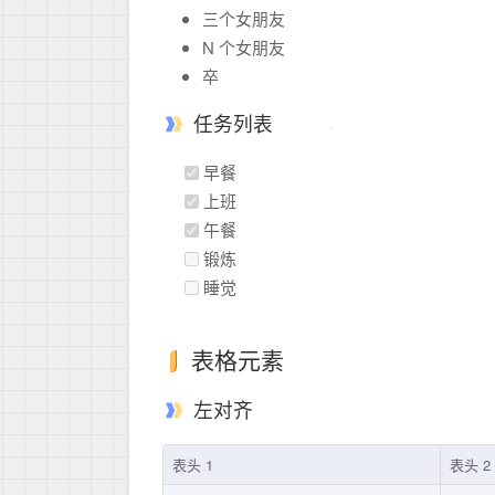
三个女朋友
N 个女朋友
卒
任务列表
早餐
上班
午餐
锻炼
睡觉
表格元素
左对齐
表头 1
表头 2