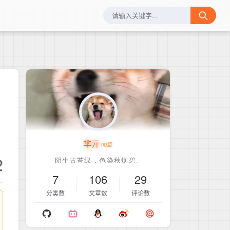
芈亓
2
7
106
29
分类数
文章数
评论数