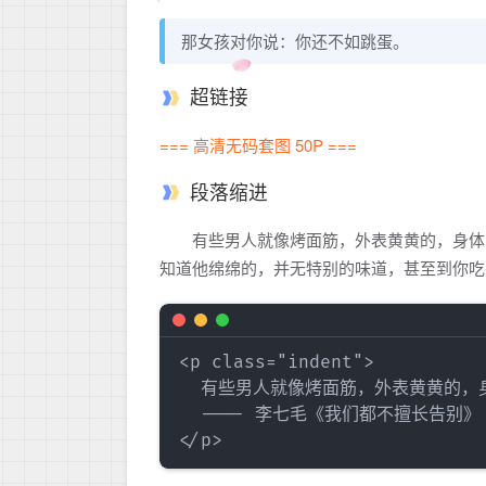
那女孩对你说：你还不如跳蛋。
超链接
=== 高清无码套图 50P ===
段落缩进
有些男人就像烤面筋，外表黄黄的，身体
知道他绵绵的，并无特别的味道，甚至到你吃完
<p class="indent">

  有些男人就像烤面筋，外表黄黄的，
  ---- 李七毛《我们都不擅长告别》
