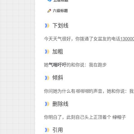
下划线
今天天气很好，你拨通了女盆友的电话
13000
加粗
她
气喘吁吁
的和你说：我在跑步
倾斜
你问她为什么有
啪啪啪
的声音，她和你说：我
删除线
你明白了，此刻自己头上正顶着个
绿帽子
引用