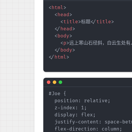
<
html
>
<
head
>
<
title
>
标题
</
title
>
</
head
>
<
body
>
<
p
>
远上寒山石径斜，白云生处有
</
body
>
</
html
>
#Joe {

  position: relative;

  z-index: 1;

  display: flex;

  justify-content: space-betw
  flex-direction: column;
