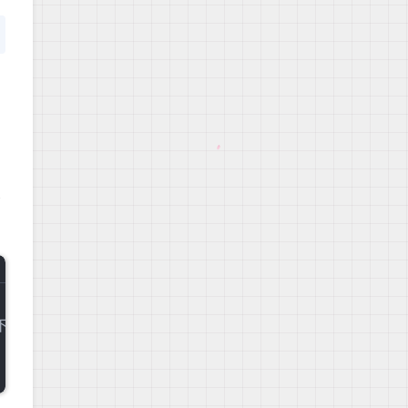
才
下去，才知道他绵绵的，并无特别的味道，甚至到你吃完，你都不