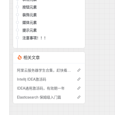
无序列表
按钮元素
左对齐
任务列表
居中
装饰元素
多彩按钮
右对齐
便条按钮
媒体元素
分割线
复制按钮
跑马灯
提示元素
图片预览
标签按钮
进度条
视频播放器
注意事项！！！
消息提示
网盘按钮
彩色虚线
Bilibili 视频
Tabs
PDF 预览
相关文章
时间线
网易云歌单
评论后可见
网易云单曲
阿里云服务器学生合集，赶快看过来！！！
渲染原始内容
音频播放器
Intellij IDEA激活码
头像框
IDEA通用激活码，有效期一年
emoji 表情
Elasticsearch 保姆级入门篇