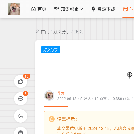
首页
知识积累
资源下载
时
首页
/
好文分享
/
正文
好文分享

12
芈亓
5
2022-06-12
/
5 评论
/
12 点赞
/
10,386 阅读
/
温馨提示：
本文最后更新于 2024-12-18，若